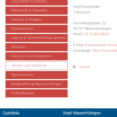
Gesundheit & Soziales
Gerd Heckmüller
Wirtschaft & Gewerbe
1.Vorstand
Glauben & Religion
Hesselbergstraße 12
Stadtbücherei
91717 Wassertrüdingen
Mobil:
0176 80148041
Jugend & Sommerferienprogramm
E-Mail:
freundeskreis-heim
Senioren
Homepage:
http://freundes
Inklusion und Integration
Vereine und Verbände
zurück
Wochenmarkt
Bürgerstiftung Wassertrüdingen
Defibrillatoren
Quicklinks
Stadt Wassertrüdingen