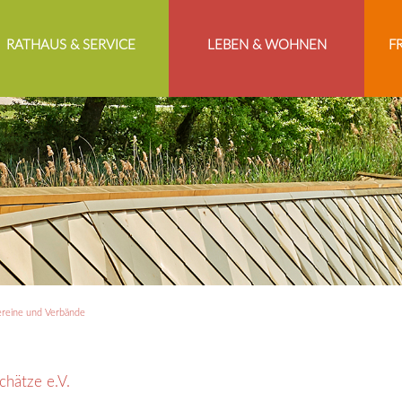
RATHAUS & SERVICE
LEBEN & WOHNEN
F
reine und Verbände
chätze e.V.