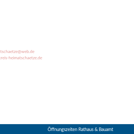
atschaetze@web.de
kreis-heimatschaetze.de
Öffnungszeiten Rathaus & Bauamt