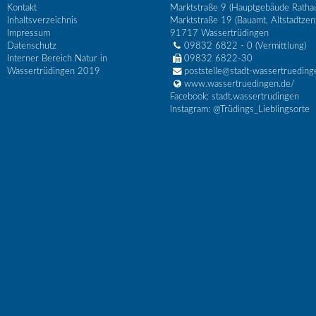
Kontakt
Marktstraße 9 (Hauptgebäude Ratha
Inhaltsverzeichnis
Marktstraße 19 (Bauamt, Altstadtzen
Impressum
91717
Wassertrüdingen
Datenschutz
09832 6822 - 0
(Vermittlung)
Interner Bereich Natur in
09832 6822-30
Wassertrüdingen 2019
poststelle@stadt-wassertrueding
www.wassertruedingen.de/
Facebook: stadt.wassertrudingen
Instagram: @Trüdings_Lieblingsorte