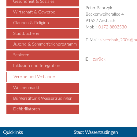
Gesundheit & Soziales
Peter Banczyk
Wirtschaft & Gewerbe
Beckenweiherallee 4
91522 Ansbach
Glauben & Religion
Mobil:
0172 8803530
Stadtbücherei
E-Mail:
silverchair_2004@h
Jugend & Sommerferienprogramm
Senioren
zurück
Inklusion und Integration
Vereine und Verbände
Wochenmarkt
Bürgerstiftung Wassertrüdingen
Defibrillatoren
Quicklinks
Stadt Wassertrüdingen