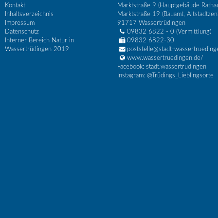
Kontakt
Marktstraße 9 (Hauptgebäude Ratha
Inhaltsverzeichnis
Marktstraße 19 (Bauamt, Altstadtzen
Impressum
91717
Wassertrüdingen
Datenschutz
09832 6822 - 0
(Vermittlung)
Interner Bereich Natur in
09832 6822-30
Wassertrüdingen 2019
poststelle@stadt-wassertrueding
www.wassertruedingen.de/
Facebook: stadt.wassertrudingen
Instagram: @Trüdings_Lieblingsorte