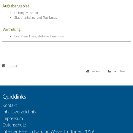
Aufgabengebiet
Leitung Museum
Stadtmarketing und Tourismus
Vertretung
Eva-Maria Haas, Stefanie Hempfling
zurück
drucken
nach oben
Quicklinks
Kontakt
Inhaltsverzeichnis
Impressum
Datenschutz
Interner Bereich Natur in Wassertrüdingen 2019