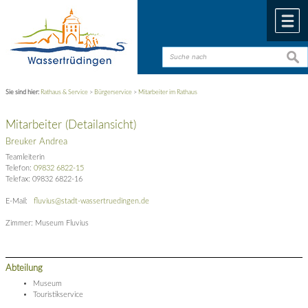
Zum Inhalt
,
zur Navigation
oder
zur Startseite
springen.
chließen
M
such
such
Sie sind hier:
Rathaus & Service
>
Bürgerservice
>
Mitarbeiter im Rathaus
Mitarbeiter (Detailansicht)
Breuker Andrea
Teamleiterin
Telefon:
09832 6822-15
Telefax: 09832 6822-16
E-Mail:
fluvius@stadt-wassertruedingen.de
Zimmer: Museum Fluvius
Abteilung
Museum
Touristikservice