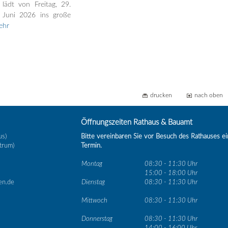
 lädt von Freitag, 29.
 Juni 2026 ins große
ehr
drucken
nach oben
Öffnungszeiten Rathaus & Bauamt
us)
Bitte vereinbaren Sie vor Besuch des Rathauses e
trum)
Termin.
Montag
08:30 - 11:30 Uhr
15:00 - 18:00 Uhr
en.de
Dienstag
08:30 - 11:30 Uhr
Mittwoch
08:30 - 11:30 Uhr
Donnerstag
08:30 - 11:30 Uhr
14:00 - 16:00 Uhr