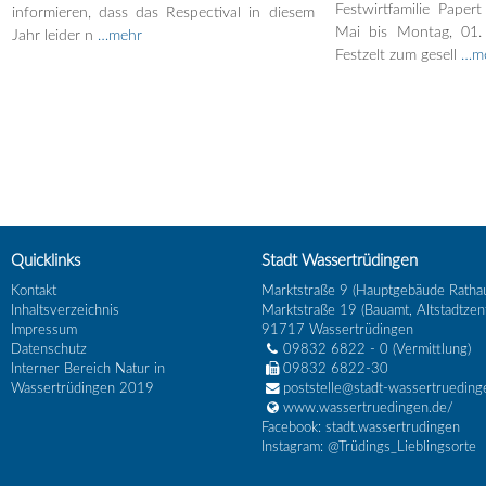
Festwirtfamilie Papert
informieren, dass das Respectival in diesem
Mai bis Montag, 01.
Jahr leider n
…mehr
Festzelt zum gesell
…m
Quicklinks
Stadt Wassertrüdingen
Kontakt
Marktstraße 9 (Hauptgebäude Ratha
Inhaltsverzeichnis
Marktstraße 19 (Bauamt, Altstadtzen
Impressum
91717
Wassertrüdingen
Datenschutz
09832 6822 - 0
(Vermittlung)
Interner Bereich Natur in
09832 6822-30
Wassertrüdingen 2019
poststelle@stadt-wassertrueding
www.wassertruedingen.de/
Facebook: stadt.wassertrudingen
Instagram: @Trüdings_Lieblingsorte