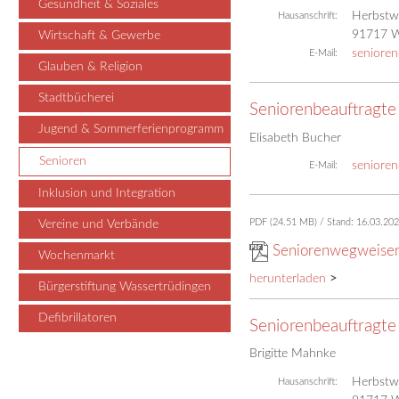
Gesundheit & Soziales
Herbstwi
Hausanschrift:
91717 W
Wirtschaft & Gewerbe
senioren
E-Mail:
Glauben & Religion
Stadtbücherei
Seniorenbeauftragte
Jugend & Sommerferienprogramm
Elisabeth Bucher
Senioren
senioren
E-Mail:
Inklusion und Integration
Vereine und Verbände
PDF (24.51 MB)
Stand: 16.03.202
Seniorenwegweiser
Wochenmarkt
herunterladen
>
Bürgerstiftung Wassertrüdingen
Defibrillatoren
Seniorenbeauftragte
Brigitte Mahnke
Herbstwi
Hausanschrift: