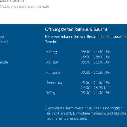
assertrüdingen
@stadt-wassertruedingen.de
Öffnungszeiten Rathaus & Bauamt
us)
Bitte vereinbaren Sie vor Besuch des Rathauses e
trum)
Termin.
Montag
08:30 - 11:30 Uhr
15:00 - 18:00 Uhr
en.de
Dienstag
08:30 - 11:30 Uhr
Mittwoch
08:30 - 11:30 Uhr
Donnerstag
08:30 - 11:30 Uhr
14:00 - 16:00 Uhr
Freitag
08:30 - 11:30 Uhr
Gesonderte Terminvereinbarungen sind möglich.
Für das Passamt, Einwohnermeldeamt und Standes
nach Terminvereinbarung.