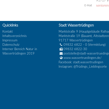
91717 W
senioren
E-Mail:
Quicklinks
Stadt Wassertrüdingen
Kontakt
Marktstraße 9 (Hauptgebäude Ratha
Inhaltsverzeichnis
Marktstraße 19 (Bauamt, Altstadtzen
Impressum
91717
Wassertrüdingen
Datenschutz
09832 6822 - 0
(Vermittlung)
Interner Bereich Natur in
09832 6822-30
Wassertrüdingen 2019
poststelle@stadt-wassertrueding
www.wassertruedingen.de/
Facebook: stadt.wassertrudingen
Instagram: @Trüdings_Lieblingsorte