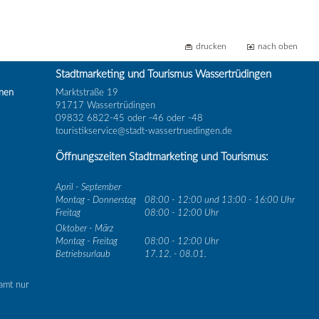
drucken
nach oben
Stadtmarketing und Tourismus Wassertrüdingen
inen
Marktstraße 19
91717 Wassertrüdingen
09832 6822-45 oder -46 oder -48
touristikservice@stadt-wassertruedingen.de
Öffnungszeiten Stadtmarketing und Tourismus:
April - September
Montag - Donnerstag
08:00 - 12:00 und 13:00 - 16:00 Uhr
Freitag
08:00 - 12:00 Uhr
Oktober - März
Montag - Freitag
08:00 - 12:00 Uhr
Betriebsurlaub
17.12. - 08.01.
amt nur