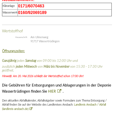
0171/6070463
Kläranlage
0160/92069189
Wasserwerk
Wertstoffhof
Am Ulmenweg
Hausanschrift:
91717 Wassertrüdingen
Öffnungszeiten:
Ganzjährig
jeden
Samstag
von 09:00 bis 12:00 Uhr und
zusätzlich
jeden Mittwoch
von
März bis November
von 15:30 - 17:30 Uhr
geöffnet.
Hinweiß: Am 20. Mai 2026 schließt der Wertstoffhof schon 17:00 Uhr!
Die Gebühren für Entsorgungen und Ablagerungen in der Deponie
Wassertrüdingen finden Sie
HIER
.
Den aktuellen Abfallkalender, Abfallratgeber sowie Formulare zum Thema Entsorgung /
Abfall finden Sie auf der Website des Landkreises Ansbach:
Landkreis Ansbach / Abfall
(landkreis-ansbach.de)