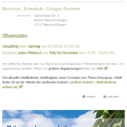
Bauschutt-, Erdaushub-, Grüngut-Annahme
Opfenrieder Str. 3
Hausanschrift:
Bauhof Wassertrüdingen
91717 Wassertrüdingen
Öffnungszeiten:
Ganzjährig
jeden
Samstag
von 09:00 bis 12:00 Uhr
Zusätzlich
jeden Mittwoch
von
März bis
November
von 15:30 - 18:00 Uhr
3
Im städtischen Bauhof kann nur Bauschutt und Erdaushub in Mindermengen mit max. 1 m
angenommen werden. Firmen für
größere Abgabemengen
finden Sie
HIER
.
Den aktuellen Abfallkalender, Abfallratgeber sowie Formulare zum Thema Entsorgung / Abfall
finden Sie auf der Website des Landkreises Ansbach:
Landkreis Ansbach / Abfall (landkreis-
ansbach.de)
drucken
nach oben