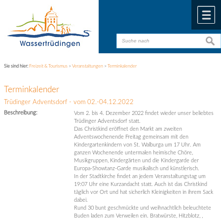
Zum Inhalt
,
zur Navigation
oder
zur Startseite
springen.
chließen
M
suche
suche
Sie sind hier:
Freizeit & Tourismus
>
Veranstaltungen
>
Terminkalender
Terminkalender
Trüdinger Adventsdorf - vom 02.-04.12.2022
Beschreibung:
Vom 2. bis 4. Dezember 2022 findet wieder unser beliebtes
Trüdinger Adventsdorf statt.
Das Christkind eröffnet den Markt am zweiten
Adventswochenende Freitag gemeinsam mit den
Kindergartenkindern von St. Walburga um 17 Uhr. Am
ganzen Wochenende untermalen heimische Chöre,
Musikgruppen, Kindergärten und die Kindergarde der
Europa-Showtanz-Garde musikalisch und künstlerisch.
In der Stadtkirche findet an jedem Veranstaltungstag um
19:07 Uhr eine Kurzandacht statt. Auch ist das Christkind
täglich vor Ort und hat sicherlich Kleinigkeiten in ihrem Sack
dabei.
Rund 30 bunt geschmückte und weihnachtlich beleuchtete
Buden laden zum Verweilen ein. Bratwürste, Hitzblotz, ,