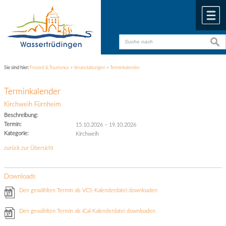
Zum Inhalt
,
zur Navigation
oder
zur Startseite
springen.
chließen
M
suche
suche
Sie sind hier:
Freizeit & Tourismus
>
Veranstaltungen
>
Terminkalender
Terminkalender
Kirchweih Fürnheim
Beschreibung:
Termin:
15.10.2026
–
19.10.2026
Kategorie:
Kirchweih
zurück zur Übersicht
Downloads
Den gewählten Termin als VCS-Kalenderdatei downloaden
Den gewählten Termin als iCal-Kalenderdatei downloaden