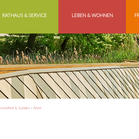
RATHAUS & SERVICE
LEBEN & WOHNEN
F
sundheit & Soziales
>
Ärzte