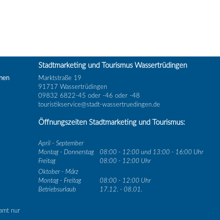
Stadtmarketing und Tourismus Wassertrüdingen
inen
Marktstraße 19
91717 Wassertrüdingen
09832 6822-45 oder -46 oder -48
touristikservice@stadt-wassertruedingen.de
Öffnungszeiten Stadtmarketing und Tourismus:
April - September
Montag - Donnerstag
08:00 - 12:00 und 13:00 - 16:00 Uhr
Freitag
08:00 - 12:00 Uhr
Oktober - März
Montag - Freitag
08:00 - 12:00 Uhr
Betriebsurlaub
17.12. - 08.01.
amt nur