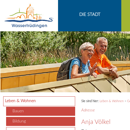
Zum Inhalt
,
zur Navigation
oder
zur Startseite
springen.
chließen
DIE STADT
Leben & Wohnen
Sie sind hier:
Leben & Wohnen
>
Ge
Adresse
Bauen
Anja Völkel
Bildung