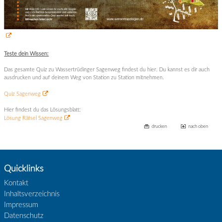
Teste dein Wissen:
Das gesamte Quiz zu Wassertrüdinger Sagenweg findest du hier. Du kannst es dir auch
ausdrucken und auf deinem Weg von Station zu Station mitnehmen.
Quiz Sagenweg
Hier findest du das Lösungsblatt:
Lösung Rätsel Sagenweg
drucken
nach oben
Quicklinks
Kontakt
Inhaltsverzeichnis
Impressum
Datenschutz