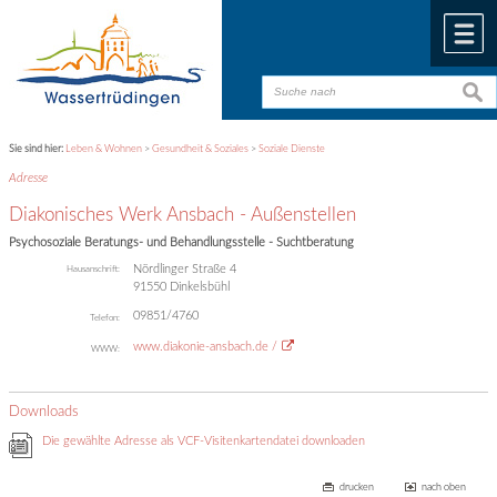
Zum Inhalt
,
zur Navigation
oder
zur Startseite
springen.
chließen
M
suche
suche
Sie sind hier:
Leben & Wohnen
>
Gesundheit & Soziales
>
Soziale Dienste
Adresse
Diakonisches Werk Ansbach - Außenstellen
Psychosoziale Beratungs- und Behandlungsstelle - Suchtberatung
Nördlinger Straße 4
Hausanschrift:
91550
Dinkelsbühl
09851/4760
Telefon:
www.diakonie-ansbach.de /
WWW:
Downloads
Die gewählte Adresse als VCF-Visitenkartendatei downloaden
drucken
nach oben