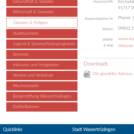
Gesundheit & Soziales
Kirchpla
Hausanschrift:
91717
W
Wirtschaft & Gewerbe
Pfarrer 
Ansprechpartner/in:
Glauben & Religion
09832 2
Telefon:
Stadtbücherei
www.was
WWW:
Jugend & Sommerferienprogramm
dekanat
E-Mail:
Senioren
Downloads
Inklusion und Integration
Die gewählte Adresse 
Vereine und Verbände
Wochenmarkt
Bürgerstiftung Wassertrüdingen
Defibrillatoren
Quicklinks
Stadt Wassertrüdingen