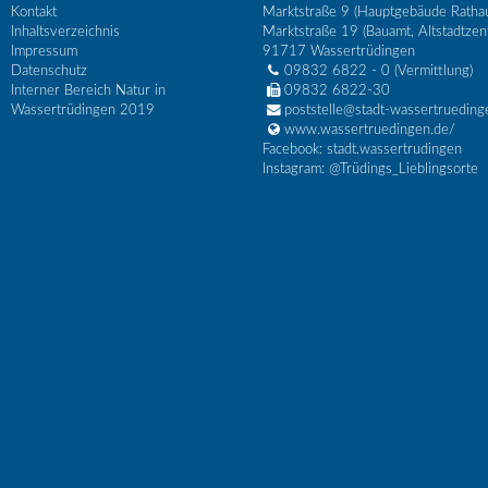
Kontakt
Marktstraße 9 (Hauptgebäude Ratha
Inhaltsverzeichnis
Marktstraße 19 (Bauamt, Altstadtzen
Impressum
91717
Wassertrüdingen
Datenschutz
09832 6822 - 0
(Vermittlung)
Interner Bereich Natur in
09832 6822-30
Wassertrüdingen 2019
poststelle@stadt-wassertrueding
www.wassertruedingen.de/
Facebook: stadt.wassertrudingen
Instagram: @Trüdings_Lieblingsorte