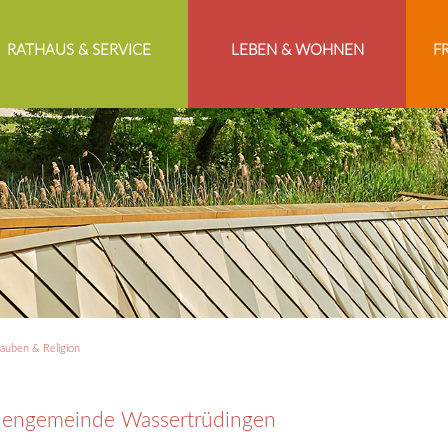
RATHAUS & SERVICE
LEBEN & WOHNEN
F
auben & Religion
chengemeinde Wassertrüdingen