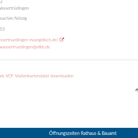
tz
assertrüdingen
Joachim Nötzig
53
sertruedingen-evangelisch.de/
.wassertruedingen@elkb.de
als VCF-Visitenkartendatei downloaden
Öffnungszeiten Rathaus & Bauamt