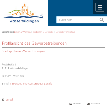
Zum Inhalt
,
zur Navigation
oder
zur Startseite
springen.
chließen
M
suche
suche
Sie sind hier:
Leben & Wohnen
>
Wirtschaft & Gewerbe
>
Gewerbeverzeichnis
Profilansicht des Gewerbetreibenden:
Stadtapotheke Wassertrüdingen
Poststraße 6
91717 Wassertrüdingen
Telefon: 09832 505
E-Mail:
info@apotheke-wassertruedingen.de
zurück
drucken
nach oben