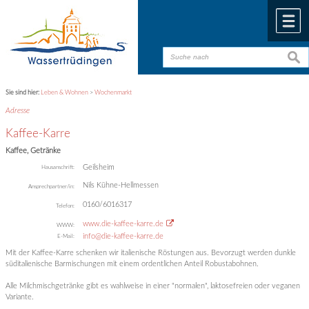
Zum Inhalt
,
zur Navigation
oder
zur Startseite
springen.
chließen
M
suche
suche
Sie sind hier:
Leben & Wohnen
>
Wochenmarkt
Adresse
Kaffee-Karre
Kaffee, Getränke
Geilsheim
Hausanschrift:
Nils Kühne-Hellmessen
Ansprechpartner/in:
0160/6016317
Telefon:
www.die-kaffee-karre.de
WWW:
info@die-kaffee-karre.de
E-Mail:
Mit der Kaffee-Karre schenken wir italienische Röstungen aus. Bevorzugt werden dunkle
süditalienische Barmischungen mit einem ordentlichen Anteil Robustabohnen.
Alle Milchmischgetränke gibt es wahlweise in einer "normalen", laktosefreien oder veganen
Variante.