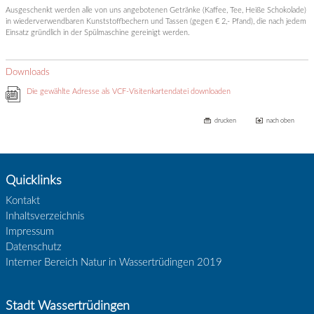
Ausgeschenkt werden alle von uns angebotenen Getränke (Kaffee, Tee, Heiße Schokolade)
in wiederverwendbaren Kunststoffbechern und Tassen (gegen € 2,- Pfand), die nach jedem
Einsatz gründlich in der Spülmaschine gereinigt werden.
Downloads
Die gewählte Adresse als VCF-Visitenkartendatei downloaden
drucken
nach oben
Quicklinks
Kontakt
Inhaltsverzeichnis
Impressum
Datenschutz
Interner Bereich Natur in Wassertrüdingen 2019
Stadt Wassertrüdingen