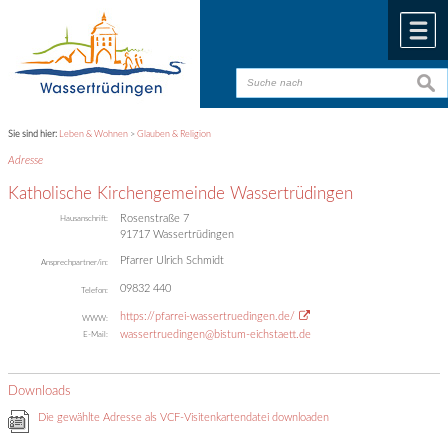
Zum Inhalt
,
zur Navigation
oder
zur Startseite
springen.
chließen
M
suche
suche
Sie sind hier:
Leben & Wohnen
>
Glauben & Religion
Adresse
Katholische Kirchengemeinde Wassertrüdingen
Rosenstraße 7
Hausanschrift:
91717
Wassertrüdingen
Pfarrer Ulrich Schmidt
Ansprechpartner/in:
09832 440
Telefon:
https://pfarrei-wassertruedingen.de/
WWW:
wassertruedingen@bistum-eichstaett.de
E-Mail:
Downloads
Die gewählte Adresse als VCF-Visitenkartendatei downloaden