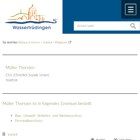
Zum Inhalt
,
zur Navigation
oder
zur Startseite
springen.
chließen
M
such
such
Sie sind hier:
Rathaus & Service
>
Stadtrat
>
Mitglieder
Müller Thorsten
CSU (Christlich Soziale Union)
Stadtrat
Müller Thorsten ist in folgendes Gremium bestellt:
Bau-, Umwelt- Verkehrs- und Werkausschuss
Personalausschuss
zurück
drucken
nach oben