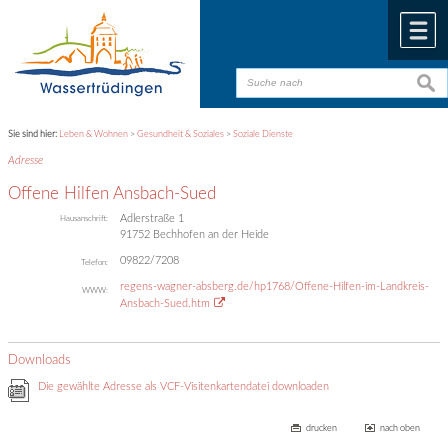
Zum Inhalt
,
zur Navigation
oder
zur Startseite
springen.
chließen
M
suche
suche
Sie sind hier:
Leben & Wohnen
>
Gesundheit & Soziales
>
Soziale Dienste
Adresse
Offene Hilfen Ansbach-Sued
Adlerstraße 1
Hausanschrift:
91752
Bechhofen an der Heide
09822/7208
Telefon:
regens-wagner-absberg.de/hp1768/Offene-Hilfen-im-Landkreis-
WWW:
Ansbach-Sued.htm
Downloads
Die gewählte Adresse als VCF-Visitenkartendatei downloaden
drucken
nach oben