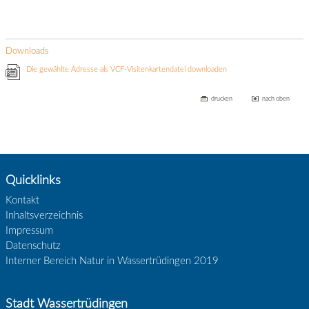
Downloads
Die gewählte Adresse als VCF-Visitenkartendatei downloaden
drucken
nach oben
Quicklinks
Kontakt
Inhaltsverzeichnis
Impressum
Datenschutz
Interner Bereich Natur in Wassertrüdingen 2019
Stadt Wassertrüdingen