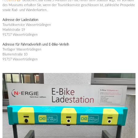
FLUVIUS
besuchen, das etwa 5 Minuten zu Fuß, hinter dem Stadttor liegt. Im Vorraum
des Museums erhalten Sie, wenn der Touristikservice geschlossen ist, zahlreiche Prospekte
sowie Rad- und Wanderkarten.
Adresse der Ladestation
Touristikservice Wassertrüdingen
Marktstraße 19
91717 Wassertrüdingen
Adresse für Fahrradverleih und E-Bike-Verleih
Tretlager Wassertrüdingen
Blumenstraße 10
91717 Wassertrüdingen