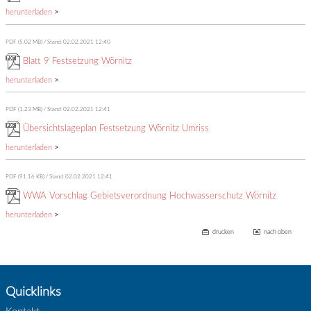
herunterladen
>
PDF (5.02 MB)
Stand: 02.02.2021 12:40
Blatt 9 Festsetzung Wörnitz
herunterladen
>
PDF (1.23 MB)
Stand: 02.02.2021 12:41
Übersichtslageplan Festsetzung Wörnitz Umriss
herunterladen
>
PDF (91.16 KB)
Stand: 02.02.2021 12:41
WWA Vorschlag Gebietsverordnung Hochwasserschutz Wörnitz
herunterladen
>
drucken
nach oben
Quicklinks