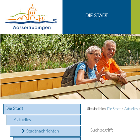
Zum Inhalt
,
zur Navigation
oder
zur Startseite
springen.
chließen
DIE STADT
Die Stadt
Sie sind hier:
Die Stadt
>
Aktuelles
Aktuelles
Suchbegriff:
Stadtnachrichten