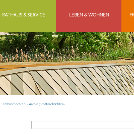
RATHAUS & SERVICE
LEBEN & WOHNEN
F
>
Stadtnachrichten
>
Archiv (Stadtnachrichten)