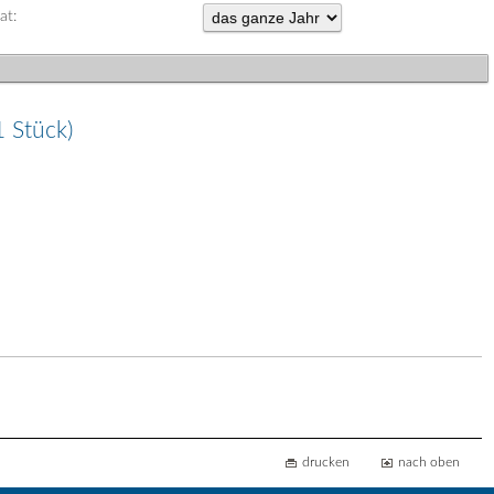
at:
1 Stück)
drucken
nach oben