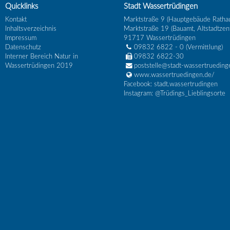
Quicklinks
Stadt Wassertrüdingen
Kontakt
Marktstraße 9 (Hauptgebäude Ratha
Inhaltsverzeichnis
Marktstraße 19 (Bauamt, Altstadtzen
Impressum
91717
Wassertrüdingen
Datenschutz
09832 6822 - 0
(Vermittlung)
Interner Bereich Natur in
09832 6822-30
Wassertrüdingen 2019
poststelle@stadt-wassertrueding
www.wassertruedingen.de/
Facebook: stadt.wassertrudingen
Instagram: @Trüdings_Lieblingsorte