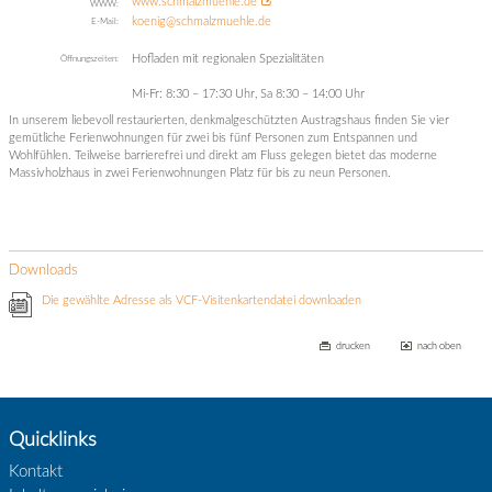
www.schmalzmuehle.de
WWW:
koenig@schmalzmuehle.de
E-Mail:
Hofladen mit regionalen Spezialitäten
Öffnungszeiten:
Mi-Fr: 8:30 – 17:30 Uhr, Sa 8:30 – 14:00 Uhr
In unserem liebevoll restaurierten, denkmalgeschützten Austragshaus finden Sie vier
gemütliche Ferienwohnungen für zwei bis fünf Personen zum Entspannen und
Wohlfühlen. Teilweise barrierefrei und direkt am Fluss gelegen bietet das moderne
Massivholzhaus in zwei Ferienwohnungen Platz für bis zu neun Personen.
Downloads
Die gewählte Adresse als VCF-Visitenkartendatei downloaden
drucken
nach oben
Quicklinks
Kontakt