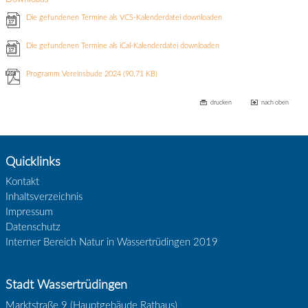
Die gefundenen Termine als VCS-Kalenderdatei downloaden
Die gefundenen Termine als iCal-Kalenderdatei downloaden
Programm Vereinsbude 2024
(90.71 KB)
drucken
nach oben
Quicklinks
Kontakt
Inhaltsverzeichnis
Impressum
Datenschutz
Interner Bereich Natur in Wassertrüdingen 2019
Stadt Wassertrüdingen
Marktstraße 9 (Hauptgebäude Rathaus)