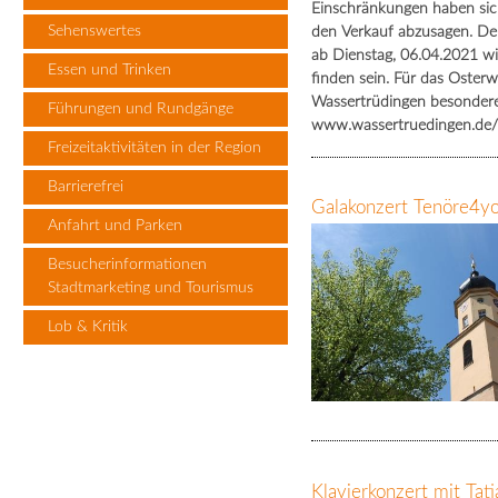
Einschränkungen haben sich
Sehenswertes
den Verkauf abzusagen. Der
ab Dienstag, 06.04.2021 w
Essen und Trinken
finden sein. Für das Oster
Wassertrüdingen besondere
Führungen und Rundgänge
www.wassertruedingen.de/
Freizeitaktivitäten in der Region
Barrierefrei
Galakonzert Tenöre4
Anfahrt und Parken
Besucherinformationen
Stadtmarketing und Tourismus
Lob & Kritik
Klavierkonzert mit Tat