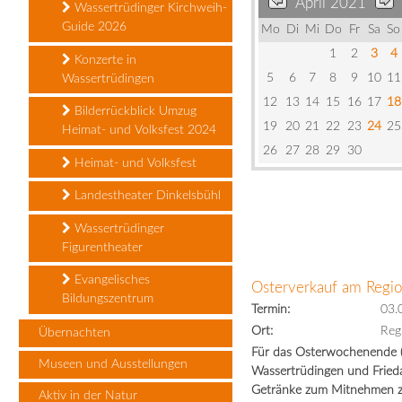
April 2021
Wassertrüdinger Kirchweih-
Guide 2026
Mo
Di
Mi
Do
Fr
Sa
So
1
2
3
4
Konzerte in
5
6
7
8
9
10
11
Wassertrüdingen
12
13
14
15
16
17
18
Bilderrückblick Umzug
19
20
21
22
23
24
25
Heimat- und Volksfest 2024
26
27
28
29
30
Heimat- und Volksfest
Landestheater Dinkelsbühl
Wassertrüdinger
Figurentheater
Evangelisches
Osterverkauf am Regi
Bildungszentrum
Termin:
03.
Ort:
Reg
Übernachten
Für das Osterwochenende (
Museen und Ausstellungen
Wassertrüdingen und Frieda
Getränke zum Mitnehmen zu
Aktiv in der Natur