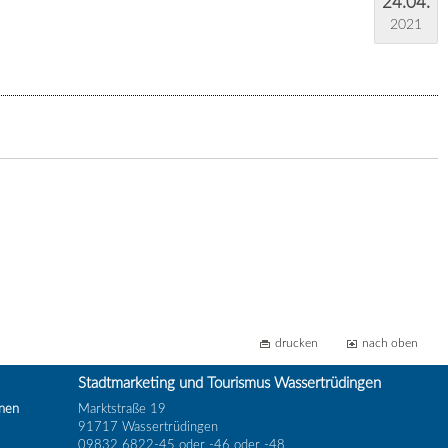
24.04.
2021
drucken
nach oben
Stadtmarketing und Tourismus Wassertrüdingen
inen
Marktstraße 19
91717 Wassertrüdingen
09832 6822-45 oder -46 oder -48