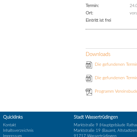
Termin:
24.
Ort:
vora
Eintritt ist frei
Downloads
Die gefundenen Termi
Die gefundenen Termin
Programm Vereinsbud
Quicklinks
Stadt Wassertrüdingen
Kontakt
Marktstraße 9 (Hauptgebäude Ratha
Inhaltsverzeichnis
Marktstraße 19 (Bauamt, Altstadtzen
Impressum
91717
Wassertrüdingen