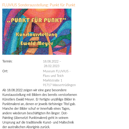
FLUVIUS Sonderausstellung: Punkt für Punkt
Termin:
18.08.2022
–
28.02.2023
Ort:
Museum FLUVIUS -
Fluss und Teich
Marktstraße 1
91717 Wassertrüdingen
Ab 18.08.2022 zeigen wir eine ganz besondere
Kunstausstellung mit Bildern des bereits verstorbenen
Künstlers Ewald Meyer. Er fertigte unzählige Bilder in
Punktmalerei an, denen er jeweils tiefsinnige Titel gab.
Manche der Bilder schuf er innerhalb eines Tages,
andere wiederum beschäftigten ihn länger. Dot-
Painting (übersetzt Punktmalerei) geht in seinem
Ursprung auf die traditionelle Kunst- und Maltechnik
der australischen Aboriginis zurück.