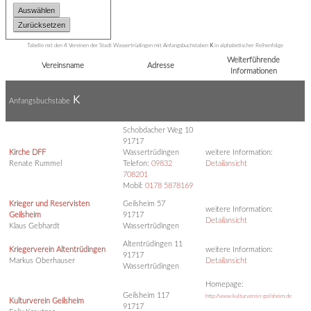
Tabelle mit den 4 Vereinen der Stadt Wassertrüdingen mit Anfangsbuchstaben
K
in alphabetischer Reihenfolge
Weiterführende
Vereinsname
Adresse
Informationen
K
Anfangsbuchstabe
Schobdacher Weg 10
91717
Kirche DFF
Wassertrüdingen
weitere Information:
Renate Rummel
Telefon:
09832
Detailansicht
708201
Mobil:
0178 5878169
Krieger und Reservisten
Geilsheim 57
weitere Information:
Geilsheim
91717
Detailansicht
Klaus Gebhardt
Wassertrüdingen
Altentrüdingen 11
Kriegerverein Altentrüdingen
weitere Information:
91717
Markus Oberhauser
Detailansicht
Wassertrüdingen
Homepage:
Geilsheim 117
http://www.kulturverein-geilsheim.de
Kulturverein Geilsheim
91717