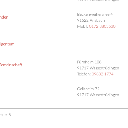
Beckenweiherallee 4
unden
91522 Ansbach
Mobil:
0172 8803530
eigentum
Fürnheim 108
 Gemeinschaft
91717 Wassertrüdingen
Telefon:
09832 1774
Geilsheim 72
91717 Wassertrüdingen
ine: 5