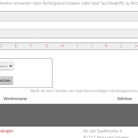
 Vereine entweder über Anfangsbuchstaben oder über Suchbegriffe zu fin
D
E
F
G
H
I
J
K
L
Tabelle mit den 5 Vereinen der Stadt Wassertrüdingen mit Anfangsbuchs
Vereinsname
Adresse
üdingen
An der Stadtmühle 4
91717 Wassertrüdingen