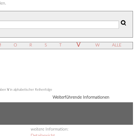
den.
V
M
O
R
S
T
W
ALLE
taben
V
in alphabetischer Reihenfolge
Weiterführende Informationen
weitere Information:
Detailansicht