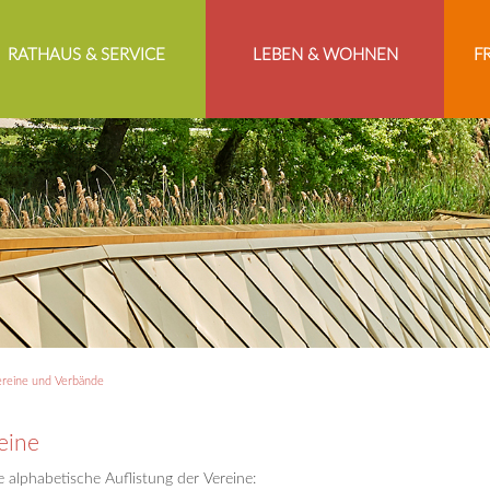
RATHAUS & SERVICE
LEBEN & WOHNEN
F
reine und Verbände
eine
 alphabetische Auflistung der Vereine: