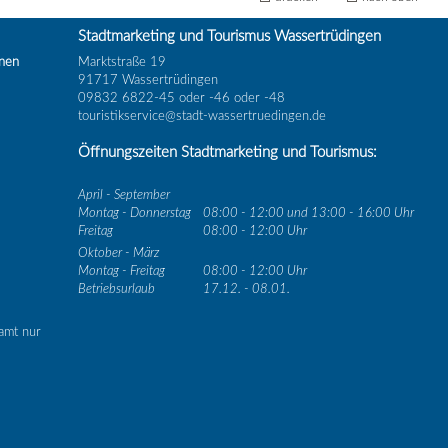
Stadtmarketing und Tourismus Wassertrüdingen
inen
Marktstraße 19
91717 Wassertrüdingen
09832 6822-45 oder -46 oder -48
touristikservice@stadt-wassertruedingen.de
Öffnungszeiten Stadtmarketing und Tourismus:
April - September
Montag - Donnerstag
08:00 - 12:00 und 13:00 - 16:00 Uhr
Freitag
08:00 - 12:00 Uhr
Oktober - März
Montag - Freitag
08:00 - 12:00 Uhr
Betriebsurlaub
17.12. - 08.01.
amt nur