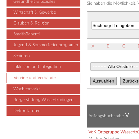
Gesundheit & Soziales
Sie haben die Möglichkeit,
Wirtschaft & Gewerbe
Glauben & Religion
Stadtbücherei
Jugend & Sommerferienprogramm
A
B
C
Senioren
Inklusion und Integration
Vereine und Verbände
Wochenmarkt
Bürgerstiftung Wassertrüdingen
Defibrillatoren
V
Anfangsbuchstabe
VdK Ortsgruppe Wassertr
Markus Schubert