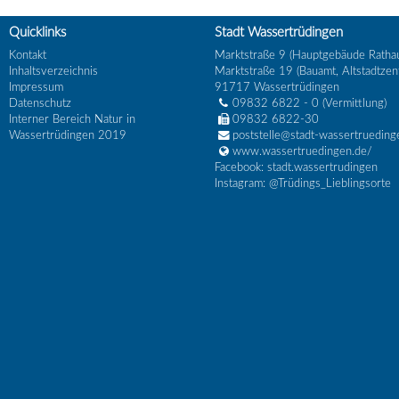
Quicklinks
Stadt Wassertrüdingen
Kontakt
Marktstraße 9 (Hauptgebäude Ratha
Inhaltsverzeichnis
Marktstraße 19 (Bauamt, Altstadtzen
Impressum
91717
Wassertrüdingen
Datenschutz
09832 6822 - 0
(Vermittlung)
Interner Bereich Natur in
09832 6822-30
Wassertrüdingen 2019
poststelle@stadt-wassertrueding
www.wassertruedingen.de/
Facebook: stadt.wassertrudingen
Instagram: @Trüdings_Lieblingsorte