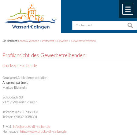
Zum Inhalt
,
zur Navigation
oder
zur Startseite
springen.
chließen
M
suche
suche
Sie sind hier:
Leben & Wohnen
>
Wirtschaft & Gewerbe
>
Gewerbeverzeichnis
Profilansicht des Gewerbetreibenden:
drucks-dir-selber.de
Druckerei & Medienproduktion
Ansprechpartner:
Markus Bickelein
Schobdach 38
91717 Wassertrüdingen
Telefon: 09832 7088300
Telefax: 09832 7088301
E-Mail:
info@drucks-dir-selber.de
Homepage:
http://www.drucks-dir-selber.de