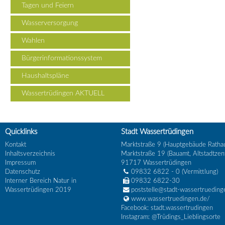
Tagen und Feiern
Wasserversorgung
Wahlen
Bürgerinformationssystem
Haushaltspläne
Wassertrüdingen AKTUELL
Quicklinks
Stadt Wassertrüdingen
Kontakt
Marktstraße 9 (Hauptgebäude Ratha
Inhaltsverzeichnis
Marktstraße 19 (Bauamt, Altstadtzen
Impressum
91717
Wassertrüdingen
Datenschutz
09832 6822 - 0
(Vermittlung)
Interner Bereich Natur in
09832 6822-30
Wassertrüdingen 2019
poststelle@stadt-wassertrueding
www.wassertruedingen.de/
Facebook: stadt.wassertrudingen
Instagram: @Trüdings_Lieblingsorte