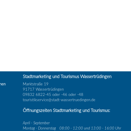
Stadtmarketing und Tourismus Wassertrüdingen
inen
Marktstraße 19
91717 Wassertrüdingen
09832 6822-45 oder -46 oder -48
touristikservice@stadt-wassertruedingen.de
Öffnungszeiten Stadtmarketing und Tourismus:
April - September
Montag - Donnerstag
08:00 - 12:00 und 13:00 - 16:00 Uhr