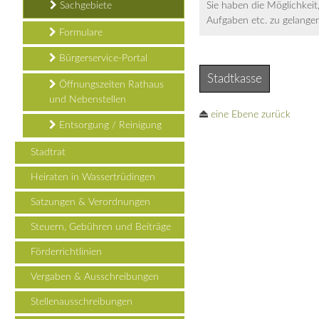
Sachgebiete
Sie haben die Möglichkeit,
Aufgaben etc. zu gelangen
Formulare
Bürgerservice-Portal
Stadtkasse
Öffnungszeiten Rathaus
und Nebenstellen
eine Ebene zurück
Entsorgung / Reinigung
Stadtrat
Heiraten in Wassertrüdingen
Satzungen & Verordnungen
Steuern, Gebühren und Beiträge
Förderrichtlinien
Vergaben & Ausschreibungen
Stellenausschreibungen