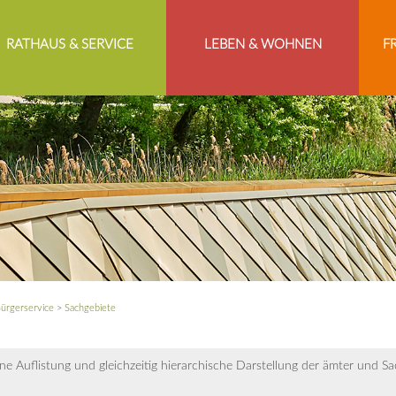
RATHAUS & SERVICE
LEBEN & WOHNEN
F
ürgerservice
>
Sachgebiete
ne Auflistung und gleichzeitig hierarchische Darstellung der ämter und S