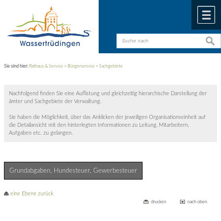
Zum Inhalt
,
zur Navigation
oder
zur Startseite
springen.
chließen
M
such
such
Sie sind hier:
Rathaus & Service
>
Bürgerservice
>
Sachgebiete
Nachfolgend finden Sie eine Auflistung und gleichzeitig hierarchische Darstellung der
ämter und Sachgebiete der Verwaltung.
Sie haben die Möglichkeit, über das Anklicken der jeweiligen Organisationseinheit auf
die Detailansicht mit den hinterlegten Informationen zu Leitung, Mitarbeitern,
Aufgaben etc. zu gelangen.
Grundabgaben, Hundesteuer, Gewerbesteuer
eine Ebene zurück
drucken
nach oben