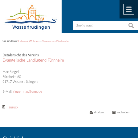
Zum Inhalt
,
zur Navigation
oder
zur Startseite
springen.
chließen
M
suche
suche
Sie sind hier:
Leben & Wohnen
>
Vereine und Verbände
Detailansicht des Vereins
Evangelische Landjugend Fürnheim
Max Riegel
Fürnheim 60
91717 Wassertrüdingen
E-Mail:
riegel_max@gmx.de
zurück
drucken
nach oben