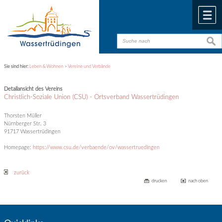
Zum Inhalt
,
zur Navigation
oder
zur Startseite
springen.
chließen
M
suche
suche
Sie sind hier:
Leben & Wohnen
>
Vereine und Verbände
Detailansicht des Vereins
Christlich-Soziale Union (CSU) - Ortsverband Wassertrüdingen
Thorsten Müller
Nürnberger Str. 3
91717 Wassertrüdingen
Homepage:
https://www.csu.de/verbaende/ov/wassertruedingen
zurück
drucken
nach oben