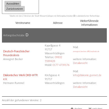
Tabelle mit den 2 Vereinen der Stadt Wassertrüdingen mit Anfangsbuchstaben
D
in alphabetischer Reihenfolge
Weiterführende
Vereinsname
Adresse
Informationen
D
Anfangsbuchstabe
Kapellgasse 4
Mail:
91717
Deutsch-Französischer
annegret.becker.dff@outlook.de
Wassertrüdingen
Freundeskreis
Telefon:
09832
Annegret Becker
weitere Information:
5589428
Detailansicht
Mobil:
0177 4739176
Mail:
Diakonisches Werk DKB-WTR
Kirchgasse 4
info@diakonie.gunnet.de
e.V.
91717
Hermann Rummel
Wassertrüdingen
weitere Information:
Detailansicht
Anzahl der gefundenen Vereine: 2
drucken
nach oben