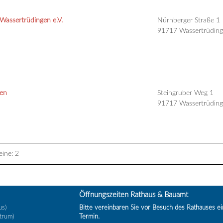
Wassertrüdingen e.V.
Nürnberger Straße 1
91717 Wassertrüdin
gen
Steingruber Weg 1
91717 Wassertrüdin
ine: 2
Öffnungszeiten Rathaus & Bauamt
us)
Bitte vereinbaren Sie vor Besuch des Rathauses e
trum)
Termin.