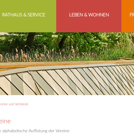
RATHAUS & SERVICE
LEBEN & WOHNEN
F
reine und Verbände
eine
 alphabetische Auflistung der Vereine: