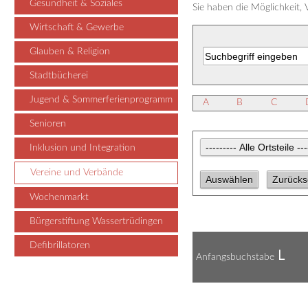
Gesundheit & Soziales
Sie haben die Möglichkeit,
Wirtschaft & Gewerbe
Glauben & Religion
Stadtbücherei
Jugend & Sommerferienprogramm
A
B
C
Senioren
Inklusion und Integration
Vereine und Verbände
Wochenmarkt
Bürgerstiftung Wassertrüdingen
Defibrillatoren
L
Anfangsbuchstabe