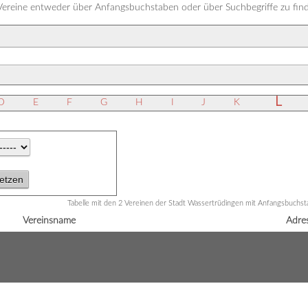
 Vereine entweder über Anfangsbuchstaben oder über Suchbegriffe zu fin
L
D
E
F
G
H
I
J
K
Tabelle mit den 2 Vereinen der Stadt Wassertrüdingen mit Anfangsbuchs
Vereinsname
Adre