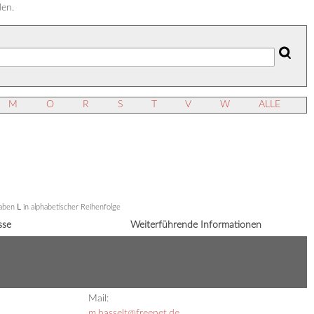
den.
M
O
R
S
T
V
W
ALLE
taben
L
in alphabetischer Reihenfolge
sse
Weiterführende Informationen
Mail:
m.hasselt@freenet.de