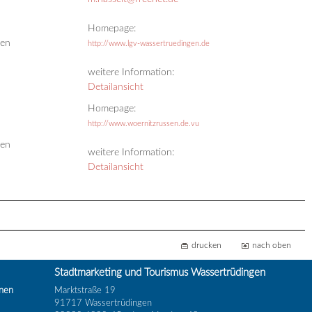
Homepage:
gen
http://www.lgv-wassertruedingen.de
weitere Information:
Detailansicht
Homepage:
http://www.woernitzrussen.de.vu
gen
weitere Information:
Detailansicht
drucken
nach oben
Stadtmarketing und Tourismus Wassertrüdingen
inen
Marktstraße 19
91717 Wassertrüdingen